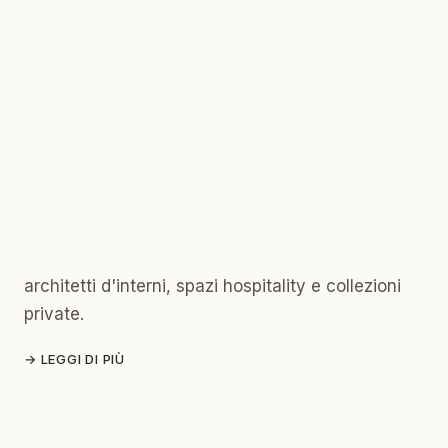
NEWSLETTER
·
22 GIUGNO 2026
·
AMSTERDAM
Bloomlight S, raffinato per spazi
che dovrebbero sentirsi vivi
Movimento più morbido, materiali più caldi e
nuove opzioni di progetto per lighting designer,
architetti d'interni, spazi hospitality e collezioni
private.
→
LEGGI DI PIÙ