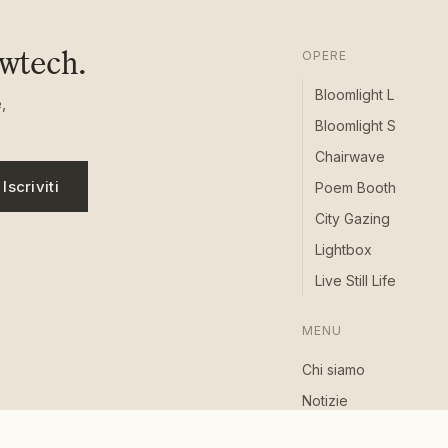
owtech.
OPERE
Bloomlight L
,
Bloomlight S
Chairwave
Iscriviti
Poem Booth
City Gazing
Lightbox
Live Still Life
MENU
Chi siamo
Notizie
Eventi