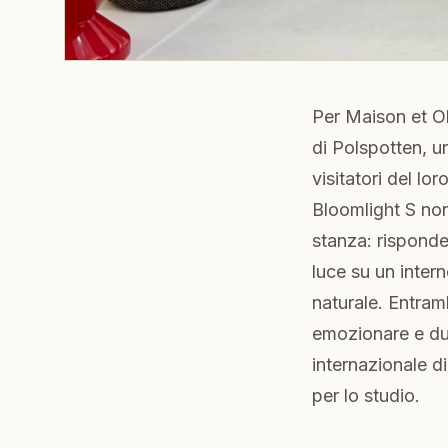
Per Maison et O
di Polspotten, un
visitatori del lo
Bloomlight S no
stanza: rispond
luce su un inte
naturale. Entram
emozionare e dur
internazionale di
per lo studio.