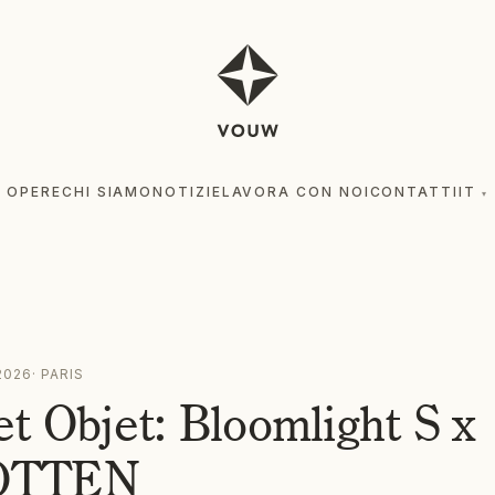
OPERE
CHI SIAMO
NOTIZIE
LAVORA CON NOI
CONTATTI
IT
▾
OPE
2026
·
PARIS
t Objet: Bloomlight S x
OTTEN