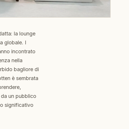
atta: la lounge
a globale. I
hanno incontrato
nza nella
bido bagliore di
otten è sembrata
prendere,
 da un pubblico
o significativo