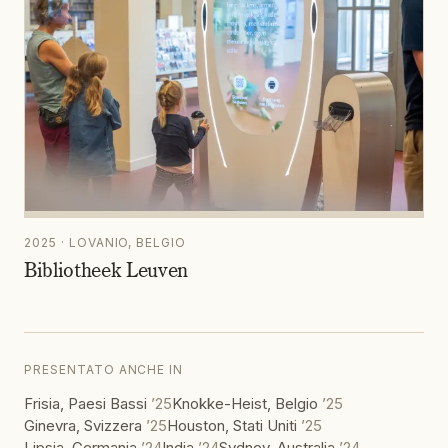
2025 · LOVANIO, BELGIO
Bibliotheek Leuven
PRESENTATO ANCHE IN
Frisia, Paesi Bassi
’
25
Knokke-Heist, Belgio
’
25
Ginevra, Svizzera
’
25
Houston, Stati Uniti
’
25
Lipsia, Germania
’
24
India
’
24
Sydney, Australia
’
24