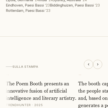
Eindhoven, Paesi Bassi
’
23
Biddinghuizen, Paesi Bassi
’
23
Rotterdam, Paesi Bassi
’
23
‹
›
SULLA STAMPA
“
“
The Poem Booth presents an
The booth cap
innovative fusion of artificial
the people st
intelligence and literary artistry.
and, based on
generates a 
TRENDHUNTER
· 2025