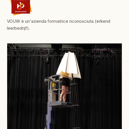
VOUW è un'azienda formatrice riconosciuta (erkend
leerbedrijf).