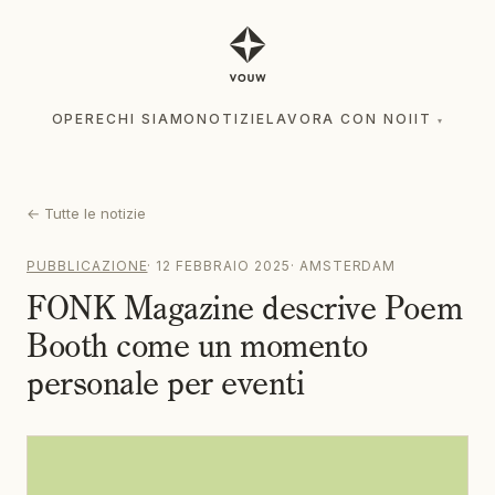
OPERE
CHI SIAMO
NOTIZIE
LAVORA CON NOI
IT
▾
OPERE
CHI SIAMO
NOTIZIE
LAVORA CON NOI
IT
▾
←
Tutte le notizie
PUBBLICAZIONE
·
12 FEBBRAIO 2025
·
AMSTERDAM
FONK Magazine descrive Poem
Booth come un momento
personale per eventi