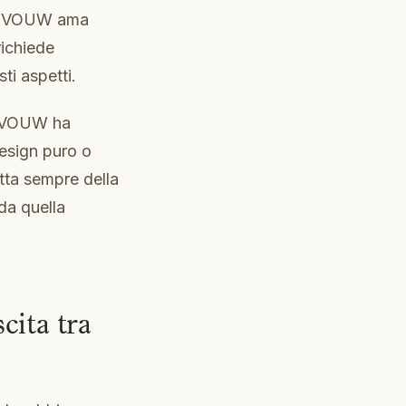
za. VOUW ama
richiede
ti aspetti.
he VOUW ha
design puro o
tta sempre della
 da quella
cita tra