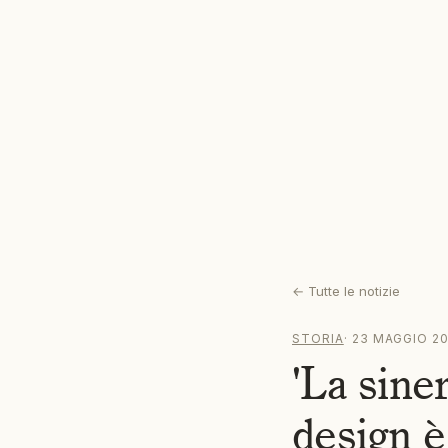
←
Tutte le notizie
STORIA
·
23 MAGGIO 2
'La sine
design è