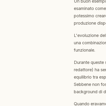
Un buon esempio 
esaminato come l
potessimo creare
produzione dispo
L'evoluzione del
una combinazion
funzionale.
Durante queste 
redattore) ha sem
equilibrio tra es
Sebbene non fos
background di de
Quando eravamo 