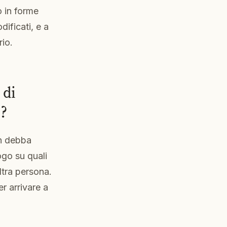
o in forme
ificati, e a
rio.
 di
e?
on debba
go su quali
ltra persona.
r arrivare a