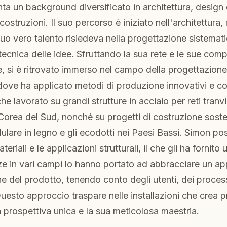
ta un background diversificato in architettura, design 
costruzioni. Il suo percorso è iniziato nell'architettura
suo vero talento risiedeva nella progettazione sistemat
tecnica delle idee. Sfruttando la sua rete e le sue com
si è ritrovato immerso nel campo della progettazione 
dove ha applicato metodi di produzione innovativi e 
he lavorato su grandi strutture in acciaio per reti tranvi
Corea del Sud, nonché su progetti di costruzione soste
lare in legno e gli ecodotti nei Paesi Bassi. Simon p
teriali e le applicazioni strutturali, il che gli ha fornito
e in vari campi lo hanno portato ad abbracciare un app
ne del prodotto, tenendo conto degli utenti, dei proces
 Questo approccio traspare nelle installazioni che cre
ua prospettiva unica e la sua meticolosa maestria.