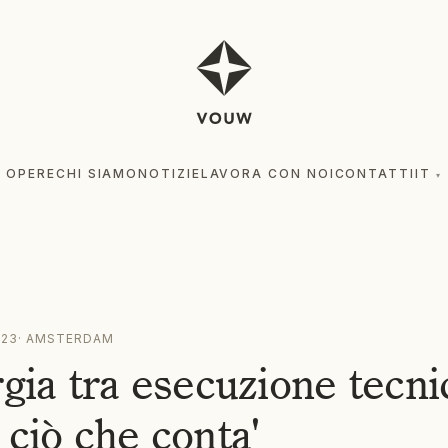
OPERE
CHI SIAMO
NOTIZIE
LAVORA CON NOI
CONTATTI
IT
▾
OPE
023
·
AMSTERDAM
rgia tra esecuzione tecni
 ciò che conta'