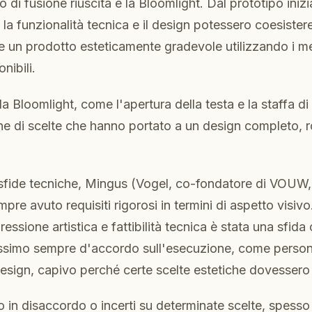
di fusione riuscita è la Bloomlight. Dal prototipo iniz
a funzionalità tecnica e il design potessero coesiste
 un prodotto esteticamente gradevole utilizzando i me
nibili.
la Bloomlight, come l'apertura della testa e la staffa d
e di scelte che hanno portato a un design completo, 
sfide tecniche, Mingus (Vogel, co-fondatore di VOUW,
pre avuto requisiti rigorosi in termini di aspetto visiv
pressione artistica e fattibilità tecnica è stata una sfida
simo sempre d'accordo sull'esecuzione, come perso
sign, capivo perché certe scelte estetiche dovessero 
in disaccordo o incerti su determinate scelte, spess