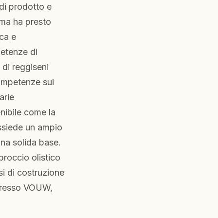
di prodotto e
, ma ha presto
ica e
petenze di
di reggiseni
competenze sui
arie
nibile come la
ossiede un ampio
 una solida base.
roccio olistico
si di costruzione
a presso VOUW,