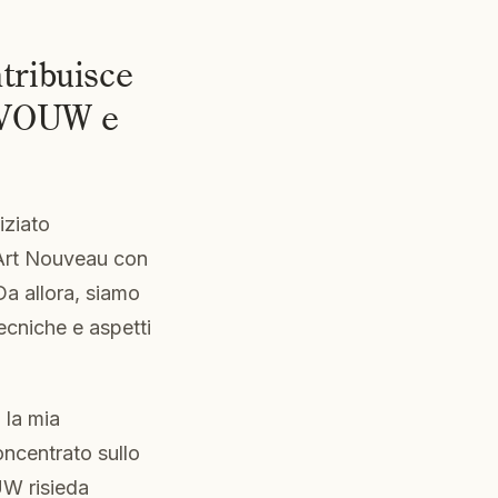
tribuisce
i VOUW e
iziato
 Art Nouveau con
a allora, siamo
ecniche e aspetti
 la mia
oncentrato sullo
UW risieda