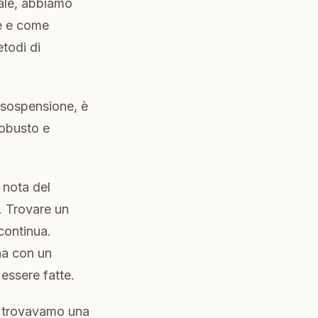
iale, abbiamo
re e come
todi di
i sospensione, è
robusto e
 nota del
o. Trovare un
 continua.
na con un
essere fatte.
o trovavamo una