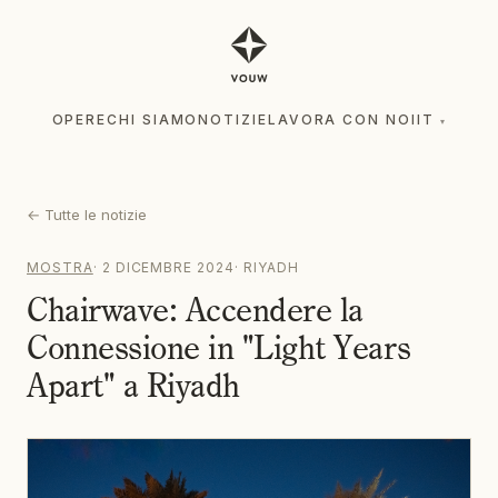
OPERE
CHI SIAMO
NOTIZIE
LAVORA CON NOI
IT
▾
OPERE
CHI SIAMO
NOTIZIE
LAVORA CON NOI
IT
▾
←
Tutte le notizie
MOSTRA
·
2 DICEMBRE 2024
·
RIYADH
Chairwave: Accendere la
Connessione in "Light Years
Apart" a Riyadh