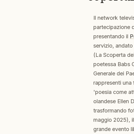
Il network televi
partecipazione 
presentando il
P
servizio, andato
(La Scoperta dei
poetessa Babs Go
Generale dei Pa
rappresenti una 
'poesia come att
olandese Ellen 
trasformando fot
maggio 2025), il
grande evento lib