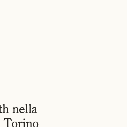
RE
CHI SIAMO
NOTIZIE
LAVORA CON NOI
CONTATTI
IT
▾
h nella
i Torino