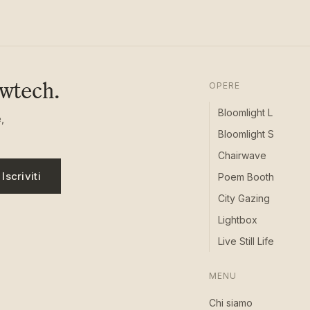
owtech.
OPERE
Bloomlight L
,
Bloomlight S
Chairwave
Iscriviti
Poem Booth
City Gazing
Lightbox
Live Still Life
MENU
Chi siamo