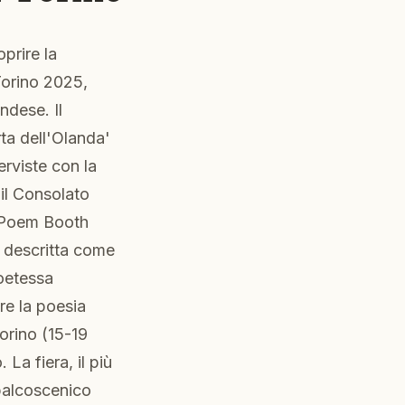
prire la
Torino 2025,
ndese. Il
ta dell'Olanda'
erviste con la
 il Consolato
l Poem Booth
, descritta come
poetessa
re la poesia
Torino (15-19
La fiera, il più
 palcoscenico