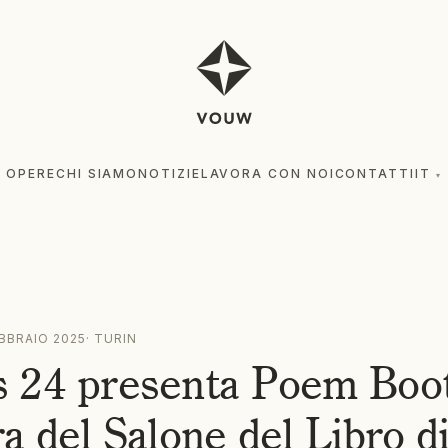
OPERE
CHI SIAMO
NOTIZIE
LAVORA CON NOI
CONTATTI
IT
▾
OPE
EBBRAIO 2025
·
TURIN
 24 presenta Poem Boot
a del Salone del Libro d