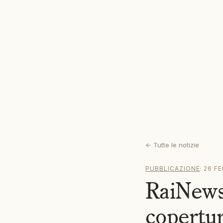
←
Tutte le notizie
PUBBLICAZIONE
·
26 F
RaiNews
copertur