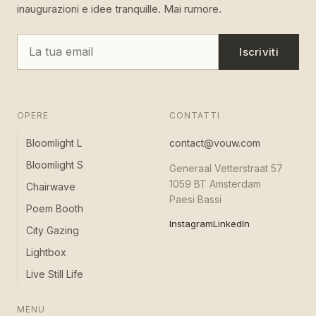
inaugurazioni e idee tranquille. Mai rumore.
Iscriviti
OPERE
CONTATTI
Bloomlight L
contact@vouw.com
Bloomlight S
Generaal Vetterstraat 57
1059 BT Amsterdam
Chairwave
Paesi Bassi
Poem Booth
Instagram
LinkedIn
City Gazing
Lightbox
Live Still Life
MENU