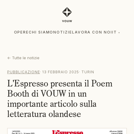
OPERE
CHI SIAMO
NOTIZIE
LAVORA CON NOI
IT
▾
OPERE
CHI SIAMO
NOTIZIE
LAVORA CON NOI
IT
▾
←
Tutte le notizie
PUBBLICAZIONE
·
13 FEBBRAIO 2025
·
TURIN
L'Espresso presenta il Poem
Booth di VOUW in un
importante articolo sulla
letteratura olandese