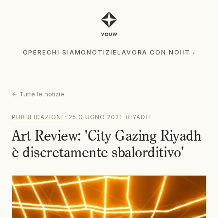
OPERE
CHI SIAMO
NOTIZIE
LAVORA CON NOI
IT
▾
OPERE
CHI SIAMO
NOTIZIE
LAVORA CON NOI
IT
▾
←
Tutte le notizie
PUBBLICAZIONE
·
25 GIUGNO 2021
·
RIYADH
Art Review: 'City Gazing Riyadh
è discretamente sbalorditivo'