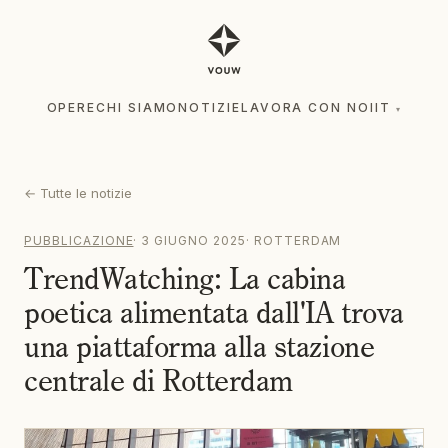
OPERE
CHI SIAMO
NOTIZIE
LAVORA CON NOI
IT
▾
OPERE
CHI SIAMO
NOTIZIE
LAVORA CON NOI
IT
▾
←
Tutte le notizie
PUBBLICAZIONE
·
3 GIUGNO 2025
·
ROTTERDAM
TrendWatching: La cabina
poetica alimentata dall'IA trova
una piattaforma alla stazione
centrale di Rotterdam