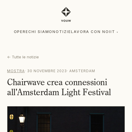
OPERE
CHI SIAMO
NOTIZIE
LAVORA CON NOI
IT
▾
OPERE
CHI SIAMO
NOTIZIE
LAVORA CON NOI
IT
▾
←
Tutte le notizie
MOSTRA
·
30 NOVEMBRE 2023
·
AMSTERDAM
Chairwave crea connessioni
all'Amsterdam Light Festival