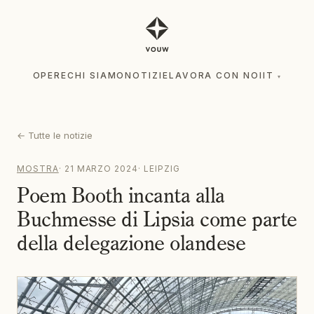
OPERE
CHI SIAMO
NOTIZIE
LAVORA CON NOI
IT
▾
OPERE
CHI SIAMO
NOTIZIE
LAVORA CON NOI
IT
▾
←
Tutte le notizie
MOSTRA
·
21 MARZO 2024
·
LEIPZIG
Poem Booth incanta alla
Buchmesse di Lipsia come parte
della delegazione olandese