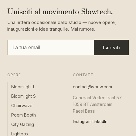
Unisciti al movimento Slowtech.
Una lettera occasionale dallo studio — nuove opere,
inaugurazioni e idee tranquille. Mai rumore.
Iscriviti
OPERE
CONTATTI
Bloomlight L
contact@vouw.com
Bloomlight S
Generaal Vetterstraat 57
1059 BT Amsterdam
Chairwave
Paesi Bassi
Poem Booth
Instagram
LinkedIn
City Gazing
Lightbox