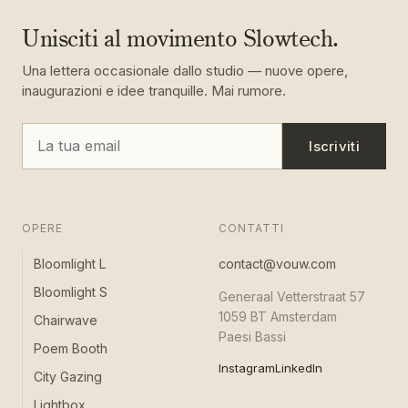
Unisciti al movimento Slowtech.
Una lettera occasionale dallo studio — nuove opere,
inaugurazioni e idee tranquille. Mai rumore.
Iscriviti
OPERE
CONTATTI
Bloomlight L
contact@vouw.com
Bloomlight S
Generaal Vetterstraat 57
1059 BT Amsterdam
Chairwave
Paesi Bassi
Poem Booth
Instagram
LinkedIn
City Gazing
Lightbox