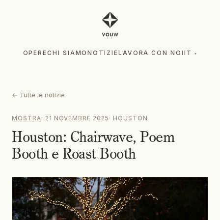
OPERE
CHI SIAMO
NOTIZIE
LAVORA CON NOI
IT
▾
OPERE
CHI SIAMO
NOTIZIE
LAVORA CON NOI
IT
▾
←
Tutte le notizie
MOSTRA
·
21 NOVEMBRE 2025
·
HOUSTON
Houston: Chairwave, Poem
Booth e Roast Booth