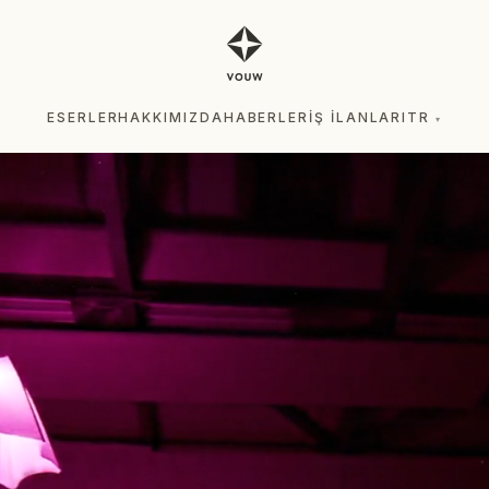
ESERLER
HAKKIMIZDA
HABERLER
İŞ İLANLARI
TR
▾
ESERLER
HAKKIMIZDA
HABERLER
İŞ İLANLARI
TR
▾