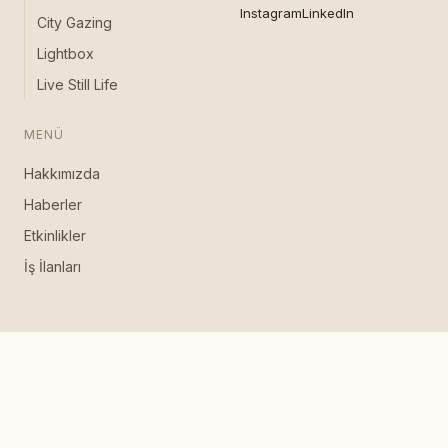
Instagram
LinkedIn
City Gazing
Lightbox
Live Still Life
MENÜ
Hakkımızda
Haberler
Etkinlikler
İş İlanları
·
·
·
·
·
·
·
·
·
·
·
·
·
日本語
한국어
中文
Gizlilik
EN
NL
DE
FR
ES
IT
العربية
TR
UK
RU
HI
Şartlar
© VOUW B.V. · KvK 80932932 · Amsterdam