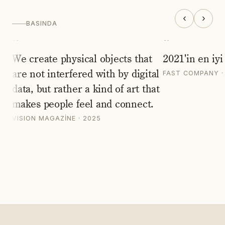
‹
›
BASINDA
“
“
We create physical objects that
2021'in en iyi
are not interfered with by digital
FAST COMPANY
·
data, but rather a kind of art that
makes people feel and connect.
VISION MAGAZINE
· 2025