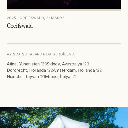
2025 · GREIFSWALD, ALMANYA
Greifswald
AYRICA ŞURALARDA DA SERGILENDI
Atina, Yunanistan
’
23
Sidney, Avustralya
’
23
Dordrecht, Hollanda
’
22
Amsterdam, Hollanda
’
22
Hsinchu, Tayvan
’
21
Milano, İtalya
’
21