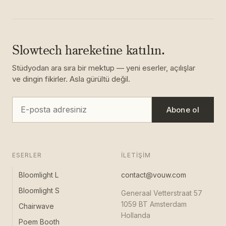
Slowtech hareketine katılın.
Stüdyodan ara sıra bir mektup — yeni eserler, açılışlar
ve dingin fikirler. Asla gürültü değil.
Abone ol
ESERLER
İLETIŞIM
Bloomlight L
contact@vouw.com
Bloomlight S
Generaal Vetterstraat 57
1059 BT Amsterdam
Chairwave
Hollanda
Poem Booth