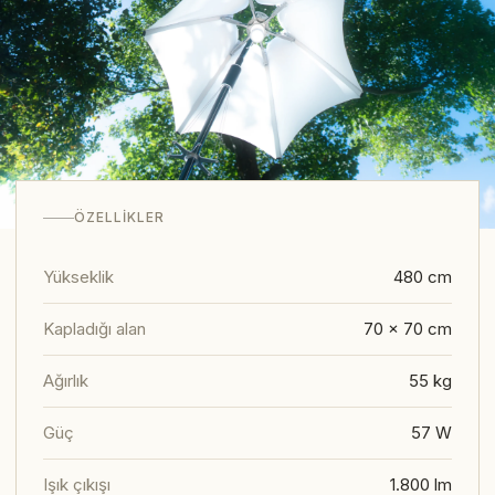
ÖZELLIKLER
Yükseklik
480 cm
Kapladığı alan
70 × 70 cm
Ağırlık
55 kg
Güç
57 W
Işık çıkışı
1.800 lm