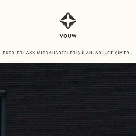
ESERLER
HAKKIMIZDA
HABERLER
İŞ İLANLARI
İLETIŞIM
TR
▾
ESE