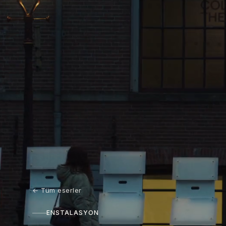
←
Tüm eserler
ENSTALASYON