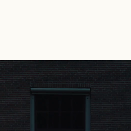
RLER
HAKKIMIZDA
HABERLER
İŞ İLANLARI
İLETIŞIM
TR
▾