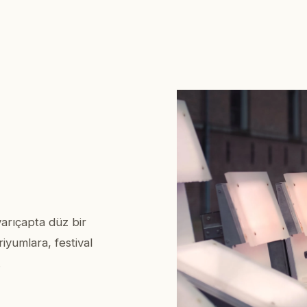
yarıçapta düz bir
riyumlara, festival
.