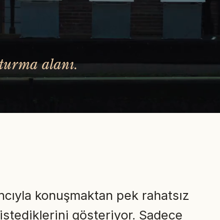
oturma alanı.
bancıyla konuşmaktan pek rahatsız
stediklerini gösteriyor. Sadece