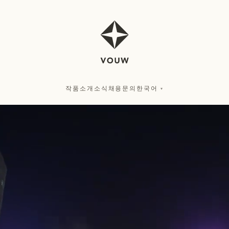
작품
소개
소식
채용
문의
한국어
▾