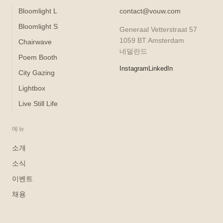
Bloomlight L
contact@vouw.com
Bloomlight S
Generaal Vetterstraat 57
1059 BT Amsterdam
Chairwave
네덜란드
Poem Booth
Instagram
LinkedIn
City Gazing
Lightbox
Live Still Life
메뉴
소개
소식
이벤트
채용