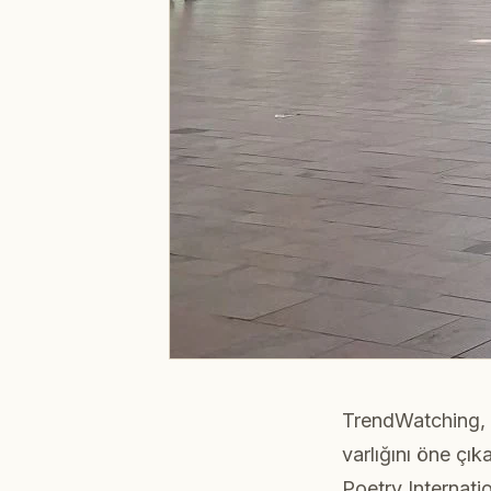
TrendWatching,
varlığını öne çık
Poetry Internatio