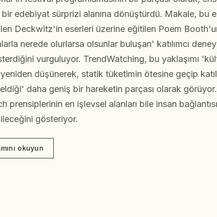
i bir edebiyat sürprizi alanına dönüştürdü. Makale, bu e
llen Deckwitz'in eserleri üzerine eğitilen Poem Booth'un
nlarla nerede olurlarsa olsunlar buluşan' katılımcı dene
österdiğini vurguluyor. TrendWatching, bu yaklaşımı 'kül
nı yeniden düşünerek, statik tüketimin ötesine geçip katı
ldiği' daha geniş bir hareketin parçası olarak görüyor
h prensiplerinin en işlevsel alanları bile insan bağlantı
ileceğini gösteriyor.
mını okuyun