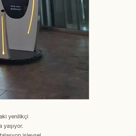
i yenilikçi
a yaşıyor.
talasyon işlevsel