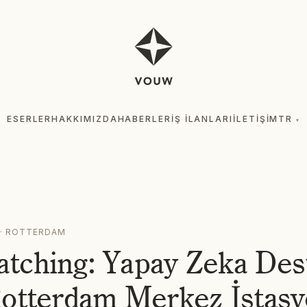
ESERLER
HAKKIMIZDA
HABERLER
İŞ İLANLARI
İLETIŞIM
TR
▾
ESE
5
·
ROTTERDAM
ching: Yapay Zeka Dest
Rotterdam Merkez İstasy