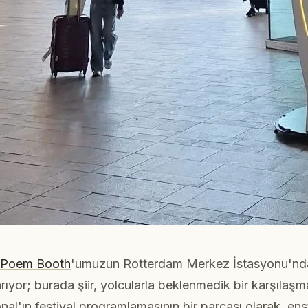
Poem Booth
'umuzun Rotterdam Merkez İstasyonu'ndak
arıyor; burada şiir, yolcularla beklenmedik bir karşılaşm
nal'ın festival programlamasının bir parçası olarak, ens