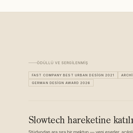
ÖDÜLLÜ VE SERGILENMIŞ
FAST COMPANY BEST URBAN DESIGN 2021
ARCH
GERMAN DESIGN AWARD 2026
Slowtech hareketine katıl
Stüdyodan ara sıra bir mektup — yeni eserler, açılışl