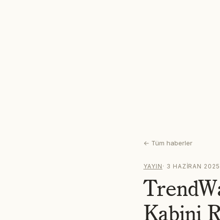
←
Tüm haberler
YAYIN
·
3 HAZIRAN 202
TrendWat
Kabini 