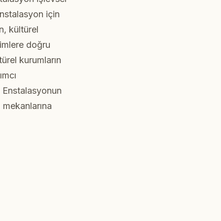
nstalasyon için
, kültürel
yimlere doğru
türel kurumların
lımcı
. Enstalasyonun
sı mekanlarına