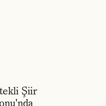
RLER
HAKKIMIZDA
HABERLER
İŞ İLANLARI
İLETIŞIM
TR
▾
ekli Şiir
onu'nda