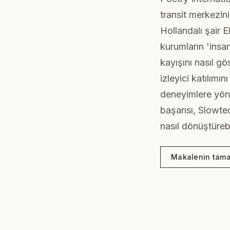
transit merkezin
Hollandalı şair E
kurumların 'insa
kayışını nasıl g
izleyici katılımı
deneyimlere yöne
başarısı, Slowtec
nasıl dönüştüreb
Makalenin tama