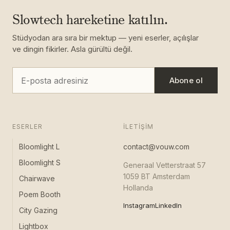
Slowtech hareketine katılın.
Stüdyodan ara sıra bir mektup — yeni eserler, açılışlar
ve dingin fikirler. Asla gürültü değil.
Abone ol
ESERLER
İLETIŞIM
Bloomlight L
contact@vouw.com
Bloomlight S
Generaal Vetterstraat 57
1059 BT Amsterdam
Chairwave
Hollanda
Poem Booth
Instagram
LinkedIn
City Gazing
Lightbox