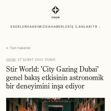
ESERLER
HAKKIMIZDA
HABERLER
İŞ İLANLARI
TR
▾
ESERLER
HAKKIMIZDA
HABERLER
İŞ İLANLARI
TR
▾
←
Tüm haberler
YAYIN
·
27 ŞUBAT 2022
·
DUBAI
Stir World: 'City Gazing Dubai'
genel bakış etkisinin astronomik
bir deneyimini inşa ediyor