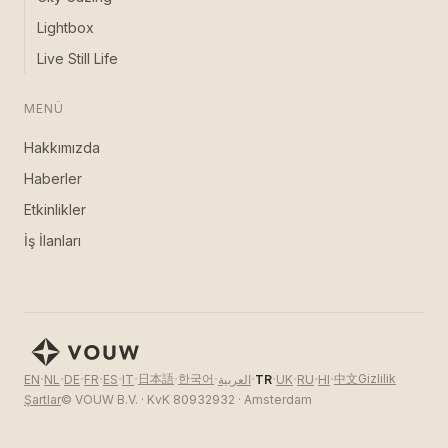
Lightbox
Live Still Life
MENÜ
Hakkımızda
Haberler
Etkinlikler
İş İlanları
·
·
·
·
·
·
·
·
·
·
·
·
·
日本語
한국어
中文
Gizlilik
EN
NL
DE
FR
ES
IT
العربية
TR
UK
RU
HI
Şartlar
© VOUW B.V. · KvK 80932932 · Amsterdam