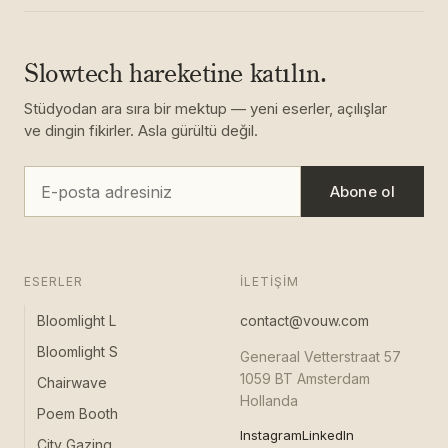
Slowtech hareketine katılın.
Stüdyodan ara sıra bir mektup — yeni eserler, açılışlar
ve dingin fikirler. Asla gürültü değil.
Abone ol
ESERLER
İLETIŞIM
Bloomlight L
contact@vouw.com
Bloomlight S
Generaal Vetterstraat 57
1059 BT Amsterdam
Chairwave
Hollanda
Poem Booth
Instagram
LinkedIn
City Gazing