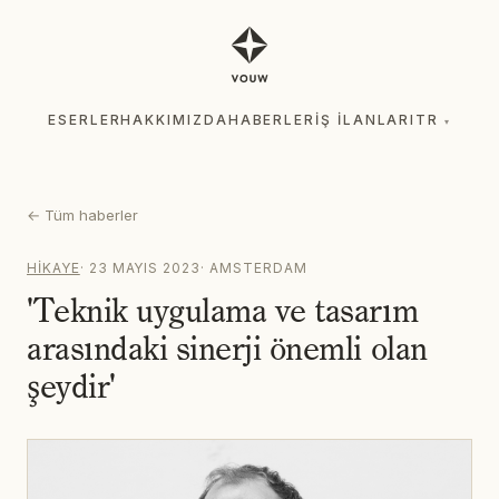
ESERLER
HAKKIMIZDA
HABERLER
İŞ İLANLARI
TR
▾
ESERLER
HAKKIMIZDA
HABERLER
İŞ İLANLARI
TR
▾
←
Tüm haberler
HIKAYE
·
23 MAYIS 2023
·
AMSTERDAM
'Teknik uygulama ve tasarım
arasındaki sinerji önemli olan
şeydir'