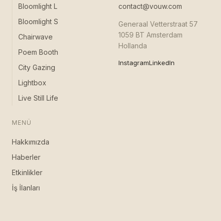
Bloomlight L
contact@vouw.com
Bloomlight S
Generaal Vetterstraat 57
1059 BT Amsterdam
Chairwave
Hollanda
Poem Booth
Instagram
LinkedIn
City Gazing
Lightbox
Live Still Life
MENÜ
Hakkımızda
Haberler
Etkinlikler
İş İlanları