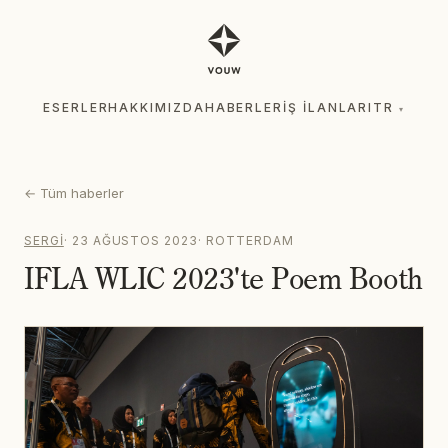
ESERLER
HAKKIMIZDA
HABERLER
İŞ İLANLARI
TR
▾
ESERLER
HAKKIMIZDA
HABERLER
İŞ İLANLARI
TR
▾
←
Tüm haberler
SERGI
·
23 AĞUSTOS 2023
·
ROTTERDAM
IFLA WLIC 2023'te Poem Booth