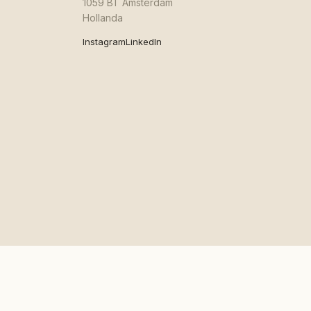
1059 BT Amsterdam
Hollanda
Instagram
LinkedIn
·
中文
Gizlilik
Şartlar
© VOUW B.V. · KvK 80932932 · Amsterdam