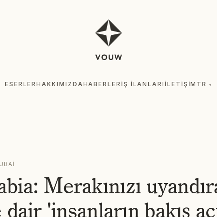
ESERLER
HAKKIMIZDA
HABERLER
İŞ İLANLARI
İLETIŞIM
TR
▾
ESE
UBAI
bia: Merakınızı uyandır
 dair 'insanların bakış aç