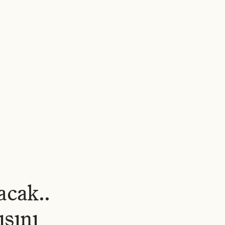
RLER
HAKKIMIZDA
HABERLER
İŞ İLANLARI
İLETIŞIM
TR
▾
acak..
ısını