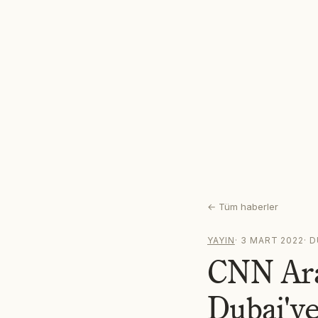
←
Tüm haberler
YAYIN
·
3 MART 2022
·
D
CNN Ara
Dubai'ye