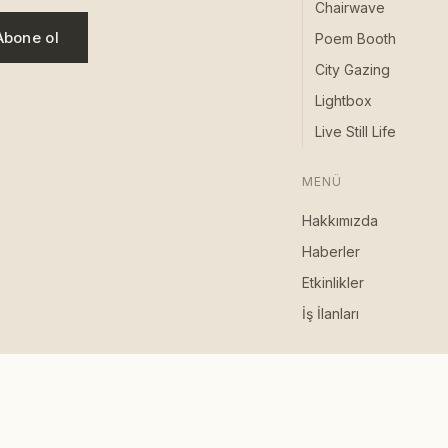
Chairwave
Abone ol
Poem Booth
City Gazing
Lightbox
Live Still Life
MENÜ
Hakkımızda
Haberler
Etkinlikler
İş İlanları
·
·
·
·
·
·
·
·
·
·
·
·
日本語
한국어
EN
NL
DE
FR
ES
IT
العربية
TR
UK
RU
HI