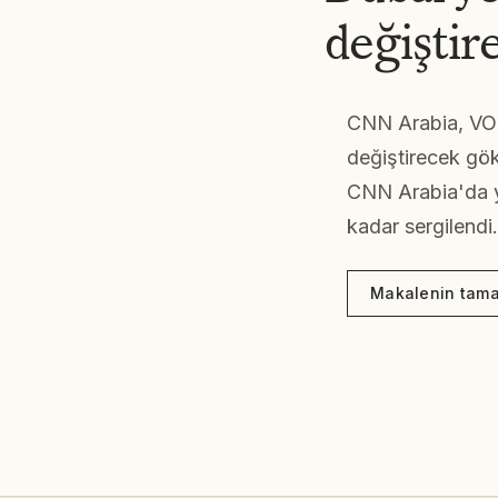
değiştir
CNN Arabia, V
değiştirecek gök
CNN Arabia'da y
kadar sergilendi.
Makalenin tama