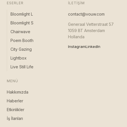
ESERLER
İLETIŞIM
Bloomlight L
contact@vouw.com
Bloomlight S
Generaal Vetterstraat 57
1059 BT Amsterdam
Chairwave
Hollanda
Poem Booth
Instagram
LinkedIn
City Gazing
Lightbox
Live Still Life
MENÜ
Hakkımızda
Haberler
Etkinlikler
İş İlanları