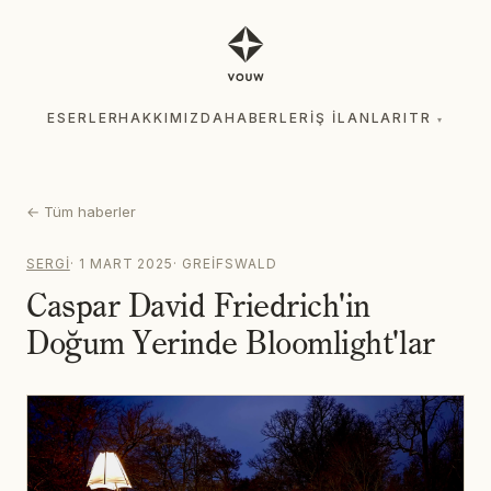
ESERLER
HAKKIMIZDA
HABERLER
İŞ İLANLARI
TR
▾
ESERLER
HAKKIMIZDA
HABERLER
İŞ İLANLARI
TR
▾
←
Tüm haberler
SERGI
·
1 MART 2025
·
GREIFSWALD
Caspar David Friedrich'in
Doğum Yerinde Bloomlight'lar