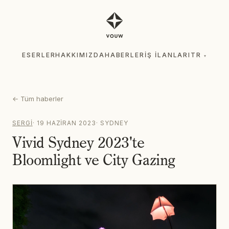
ESERLER
HAKKIMIZDA
HABERLER
İŞ İLANLARI
TR
▾
ESERLER
HAKKIMIZDA
HABERLER
İŞ İLANLARI
TR
▾
←
Tüm haberler
SERGI
·
19 HAZIRAN 2023
·
SYDNEY
Vivid Sydney 2023'te
Bloomlight ve City Gazing