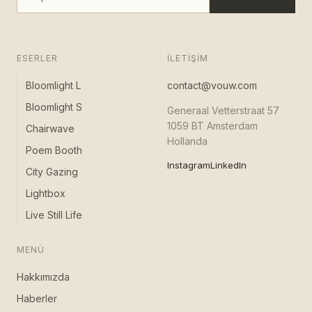
ESERLER
İLETIŞIM
Bloomlight L
contact@vouw.com
Bloomlight S
Generaal Vetterstraat 57
1059 BT Amsterdam
Chairwave
Hollanda
Poem Booth
Instagram
LinkedIn
City Gazing
Lightbox
Live Still Life
MENÜ
Hakkımızda
Haberler