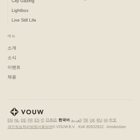
City Gazing
Lightbox
Live Still Life
메뉴
소개
소식
이벤트
채용
·
·
·
·
·
·
·
·
·
·
·
·
·
日本語
한국어
中文
EN
NL
DE
FR
ES
IT
العربية
TR
UK
RU
HI
개인정보처리방침
이용약관
© VOUW B.V. · KvK 80932932 · Amsterdam