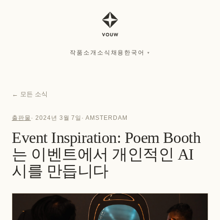
작품
소개
소식
채용
한국어
▾
작품
소개
소식
채용
한국어
▾
←
모든 소식
출판물
·
2024년 3월 7일
·
AMSTERDAM
Event Inspiration: Poem Booth
는 이벤트에서 개인적인 AI
시를 만듭니다