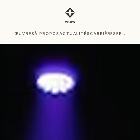
ŒUVRES
À PROPOS
ACTUALITÉS
CARRIÈRES
FR
▾
ŒUVRES
À PROPOS
ACTUALITÉS
CARRIÈRES
FR
▾