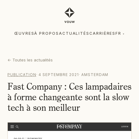
ŒUVRES
À PROPOS
ACTUALITÉS
CARRIÈRES
FR
▾
ŒUVRES
À PROPOS
ACTUALITÉS
CARRIÈRES
FR
▾
←
Toutes les actualités
PUBLICATION
·
4 SEPTEMBRE 2021
·
AMSTERDAM
Fast Company : Ces lampadaires
à forme changeante sont la slow
tech à son meilleur