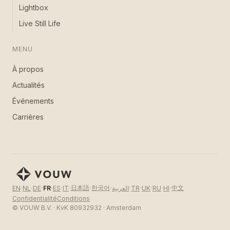
Lightbox
Live Still Life
MENU
À propos
Actualités
Événements
Carrières
·
·
·
·
·
·
·
·
·
·
·
·
·
日本語
한국어
中文
EN
NL
DE
FR
ES
IT
العربية
TR
UK
RU
HI
Confidentialité
Conditions
© VOUW B.V. · KvK 80932932 · Amsterdam