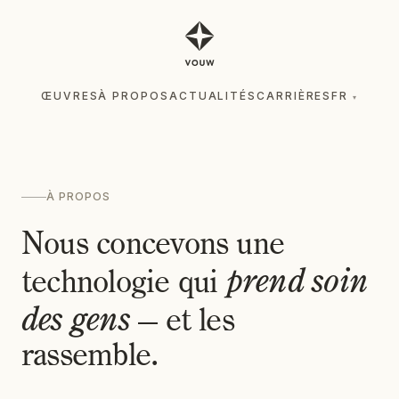
ŒUVRES
À PROPOS
ACTUALITÉS
CARRIÈRES
FR
▾
ŒUVRES
À PROPOS
ACTUALITÉS
CARRIÈRES
FR
▾
À PROPOS
Nous concevons une
prend soin
technologie qui
des gens
— et les
rassemble.