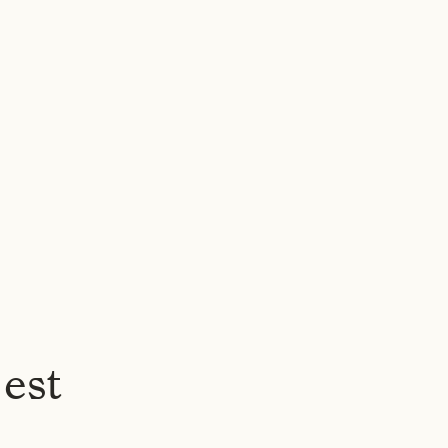
RES
À PROPOS
ACTUALITÉS
CARRIÈRES
CONTACT
FR
▾
 est