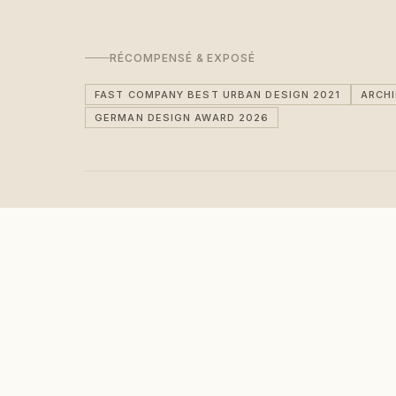
RÉCOMPENSÉ & EXPOSÉ
FAST COMPANY BEST URBAN DESIGN 2021
ARCH
GERMAN DESIGN AWARD 2026
Rejoignez le mouvement 
Une lettre occasionnelle du studio — nouvelles
œuvres, événements et idées sereines. Jamais de
bruit.
S'