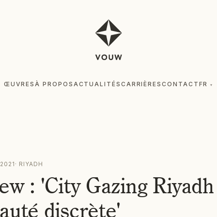
ŒUVRES
À PROPOS
ACTUALITÉS
CARRIÈRES
CONTACT
FR
▾
ŒUV
 2021
·
RIYADH
ew : 'City Gazing Riyadh
auté discrète'