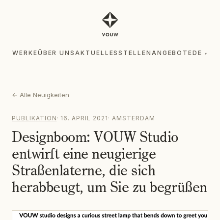
WERKE
ÜBER UNS
AKTUELLES
STELLENANGEBOTE
DE
▾
WERKE
ÜBER UNS
AKTUELLES
STELLENANGEBOTE
DE
▾
←
Alle Neuigkeiten
PUBLIKATION
·
16. APRIL 2021
·
AMSTERDAM
Designboom: VOUW Studio
entwirft eine neugierige
Straßenlaterne, die sich
herabbeugt, um Sie zu begrüßen