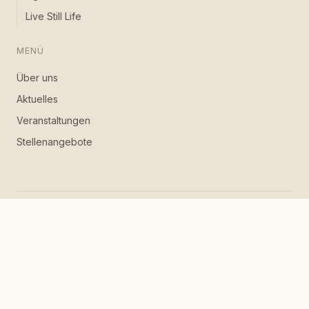
Live Still Life
MENÜ
Über uns
Aktuelles
Veranstaltungen
Stellenangebote
·
·
·
·
·
·
·
·
·
·
·
·
·
日本語
한국어
中文
EN
NL
DE
FR
ES
IT
العربية
TR
UK
RU
HI
Datenschutz
Nutzungsbedingungen
© VOUW B.V. · KvK 80932932 · Amsterdam