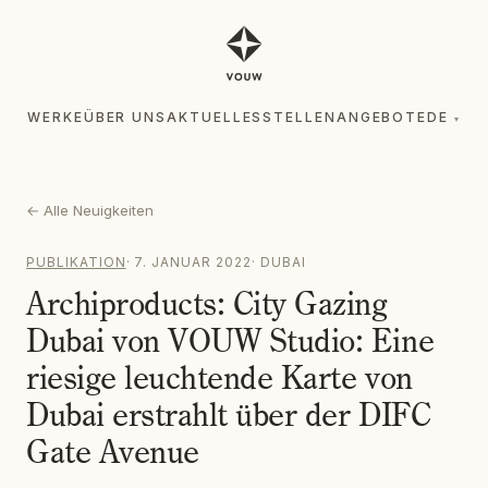
WERKE
ÜBER UNS
AKTUELLES
STELLENANGEBOTE
DE
▾
WERKE
ÜBER UNS
AKTUELLES
STELLENANGEBOTE
DE
▾
←
Alle Neuigkeiten
PUBLIKATION
·
7. JANUAR 2022
·
DUBAI
Archiproducts: City Gazing
Dubai von VOUW Studio: Eine
riesige leuchtende Karte von
Dubai erstrahlt über der DIFC
Gate Avenue