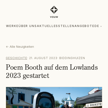
WERKE
ÜBER UNS
AKTUELLES
STELLENANGEBOTE
DE
▾
WERKE
ÜBER UNS
AKTUELLES
STELLENANGEBOTE
DE
▾
←
Alle Neuigkeiten
GESCHICHTE
·
21. AUGUST 2023
·
BIDDINGHUIZEN
Poem Booth auf dem Lowlands
2023 gestartet