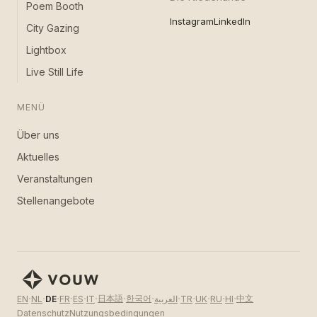
Poem Booth
Instagram
LinkedIn
City Gazing
Lightbox
Live Still Life
MENÜ
Über uns
Aktuelles
Veranstaltungen
Stellenangebote
·
·
·
·
·
·
·
·
·
·
·
·
·
日本語
한국어
中文
EN
NL
DE
FR
ES
IT
العربية
TR
UK
RU
HI
Datenschutz
Nutzungsbedingungen