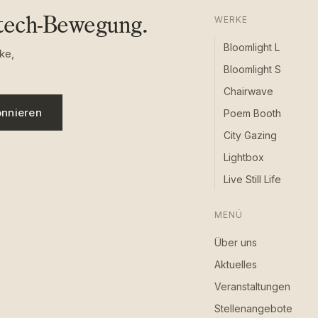
wtech-Bewegung.
WERKE
Bloomlight L
ke,
Bloomlight S
Chairwave
nnieren
Poem Booth
City Gazing
Lightbox
Live Still Life
MENÜ
Über uns
Aktuelles
Veranstaltungen
Stellenangebote