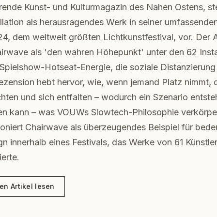
rende Kunst- und Kulturmagazin des Nahen Ostens, s
allation als herausragendes Werk in seiner umfassend
4, dem weltweit größten Lichtkunstfestival, vor. Der 
irwave als 'den wahren Höhepunkt' unter den 62 Insta
-Spielshow-Hotseat-Energie, die soziale Distanzierung 
ezension hebt hervor, wie, wenn jemand Platz nimmt, d
hten und sich entfalten – wodurch ein Szenario entste
itzen kann – was VOUWs Slowtech-Philosophie verkörper
ioniert Chairwave als überzeugendes Beispiel für bede
gn innerhalb eines Festivals, das Werke von 61 Künstle
erte.
en Artikel lesen