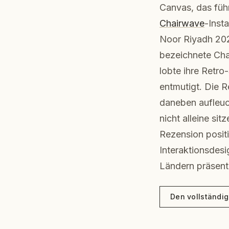
Canvas, das füh
Chairwave
-Inst
Noor Riyadh 202
bezeichnete Cha
lobte ihre Retro
entmutigt. Die R
daneben aufleuc
nicht alleine s
Rezension posit
Interaktionsdesi
Ländern präsenti
Den vollständig