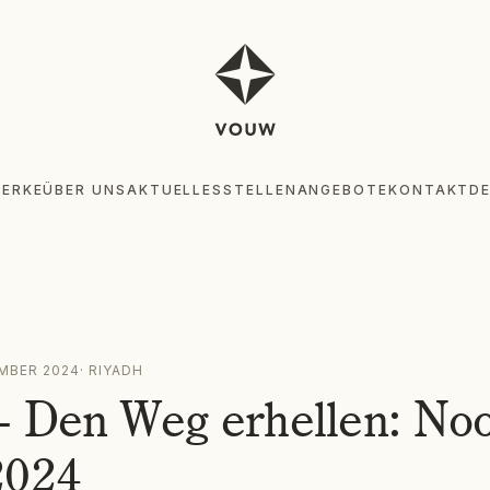
ERKE
ÜBER UNS
AKTUELLES
STELLENANGEBOTE
KONTAKT
D
WERKE
ÜB
EMBER 2024
·
RIYADH
– Den Weg erhellen: No
2024