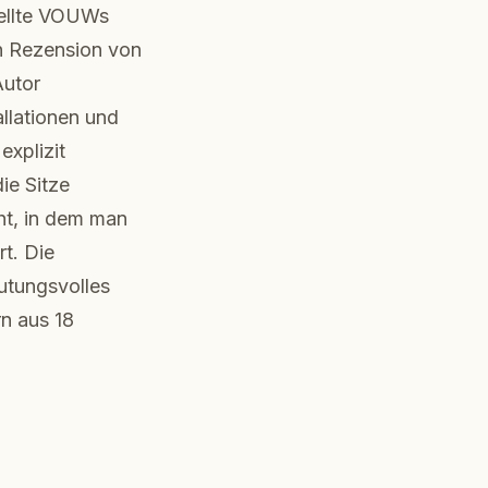
tellte VOUWs
en Rezension von
Autor
llationen und
explizit
ie Sitze
ht, in dem man
t. Die
utungsvolles
rn aus 18