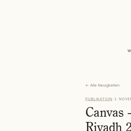
W
←
Alle Neuigkeiten
PUBLIKATION
·
2. NOV
Canvas 
Riyadh 