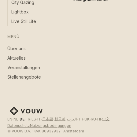
City Gazing
Lightbox
Live Still Life
MENÜ
Über uns
Aktuelles
Veranstaltungen
Stellenangebote
·
·
·
·
·
·
·
·
·
·
·
·
·
日本語
한국어
中文
EN
NL
DE
FR
ES
IT
العربية
TR
UK
RU
HI
Datenschutz
Nutzungsbedingungen
© VOUW B.V. · KvK 80932932 · Amsterdam