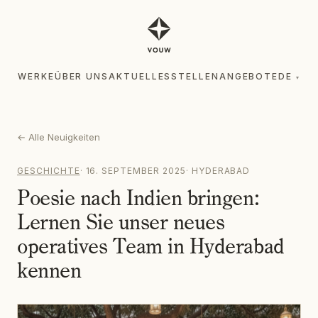
WERKE
ÜBER UNS
AKTUELLES
STELLENANGEBOTE
DE
▾
WERKE
ÜBER UNS
AKTUELLES
STELLENANGEBOTE
DE
▾
←
Alle Neuigkeiten
GESCHICHTE
·
16. SEPTEMBER 2025
·
HYDERABAD
Poesie nach Indien bringen:
Lernen Sie unser neues
operatives Team in Hyderabad
kennen