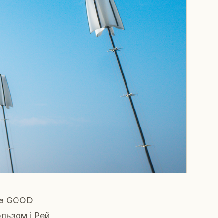
ма GOOD
рльзом і Рей