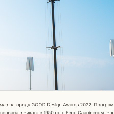
римав нагороду GOOD Design Awards 2022. Програ
снована в Чикаго в 1950 році Ееро Сааріненом, Ча