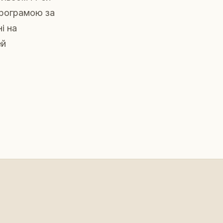
програмою за
і на
ей