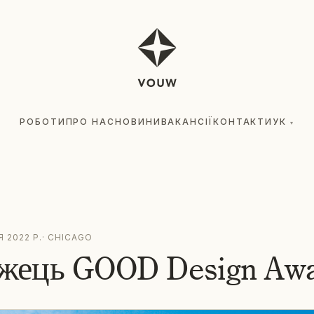
РОБОТИ
ПРО НАС
НОВИНИ
ВАКАНСІЇ
КОНТАКТИ
УК
▾
 2022 Р.
·
CHICAGO
жець GOOD Design Awa