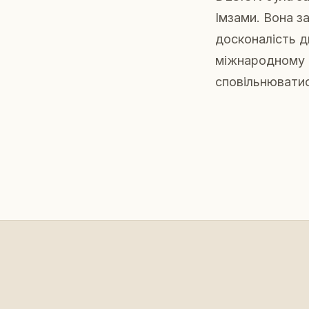
Імзами. Вона з
досконалість д
міжнародному р
сповільнюватис