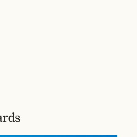
РОБОТИ
ПРО НАС
НОВИНИ
ВАКАНСІЇ
КОНТАКТИ
УК
▾
rds