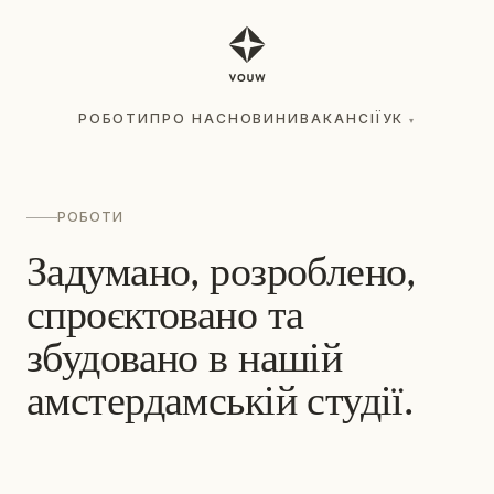
РОБОТИ
ПРО НАС
НОВИНИ
ВАКАНСІЇ
УК
▾
РОБОТИ
ПРО НАС
НОВИНИ
ВАКАНСІЇ
УК
▾
РОБОТИ
Задумано, розроблено,
спроєктовано та
збудовано в нашій
амстердамській студії.