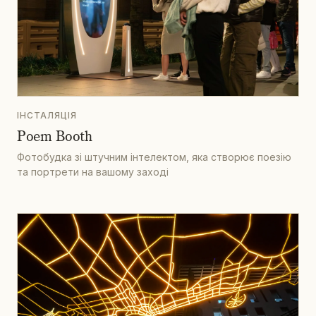
ІНСТАЛЯЦІЯ
Poem Booth
Фотобудка зі штучним інтелектом, яка створює поезію
та портрети на вашому заході