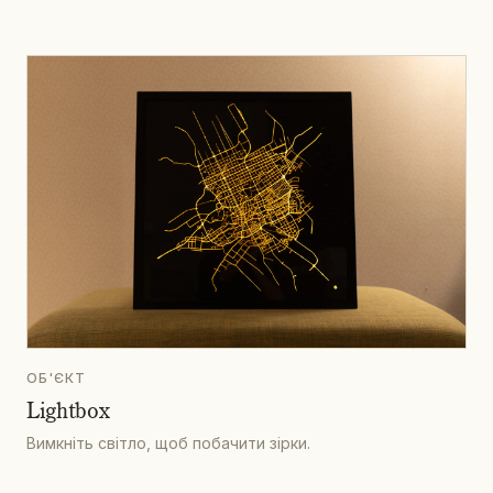
ОБ'ЄКТ
Lightbox
Вимкніть світло, щоб побачити зірки.