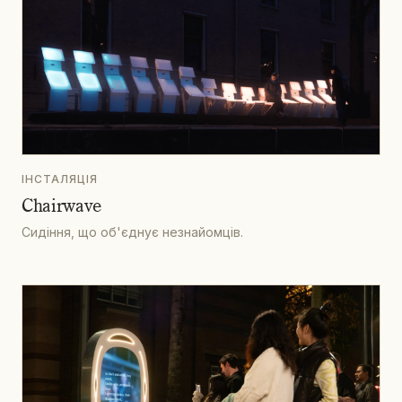
ІНСТАЛЯЦІЯ
Chairwave
Сидіння, що об'єднує незнайомців.