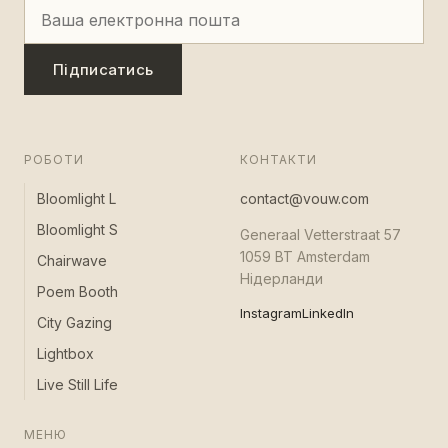
Підписатись
РОБОТИ
КОНТАКТИ
Bloomlight L
contact@vouw.com
Bloomlight S
Generaal Vetterstraat 57
1059 BT Amsterdam
Chairwave
Нідерланди
Poem Booth
Instagram
LinkedIn
City Gazing
Lightbox
Live Still Life
МЕНЮ