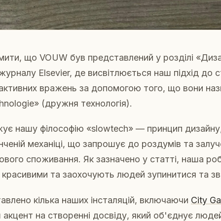
мити, що VOUW був представлений у розділі «Диз
журналу Elsevier, де висвітлюється наш підхід до 
активних вражень за допомогою того, що вони на
echnologie» (дружня технологія).
ує нашу філософію «slowtech» — принцип дизайну,
нченій механіці, що запрошує до роздумів та залуч
вого споживання. Як зазначено у статті, наша ро
і є красивими та заохочують людей зупинитися та зв
тавлено кілька наших інсталяцій, включаючи
City G
 акцент на створенні досвіду, який об'єднує люд