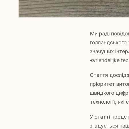
Ми раді повідо
голландського 
значущих інтер
«vriendelijke t
Стаття дослідж
пріоритет вито
швидкого цифро
технології, як
У статті предс
згадується наш