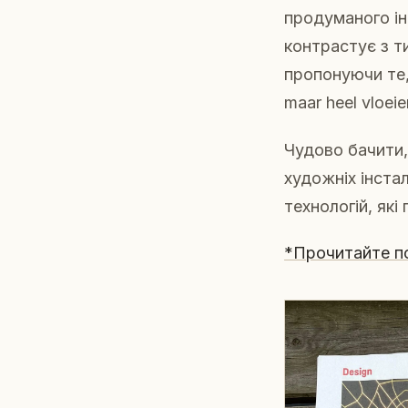
продуманого ін
контрастує з 
пропонуючи те,
maar heel vloei
Чудово бачити,
художніх інста
технологій, як
*Прочитайте п