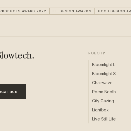
IPRODUCTS AWARD 2022
LIT DESIGN AWARDS
GOOD DESIGN A
lowtech.
РОБОТИ
Bloomlight L
Bloomlight S
Chairwave
исатись
Poem Booth
City Gazing
Lightbox
Live Still Life