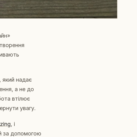
айн»
створення
зивають
 який надає
ення, а не до
бота втілює
ернути увагу.
azing
, і
ей за допомогою