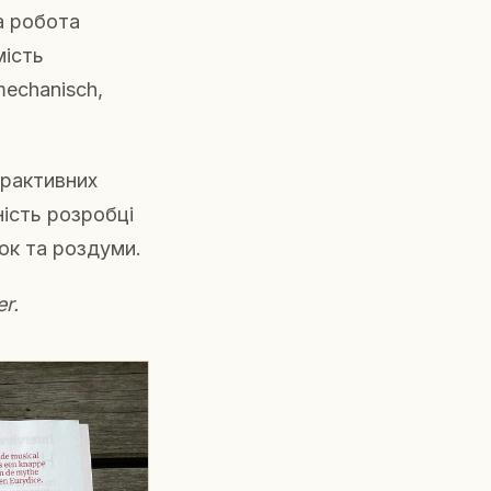
а робота
мість
mechanisch,
ерактивних
ність розробці
ок та роздуми.
r.