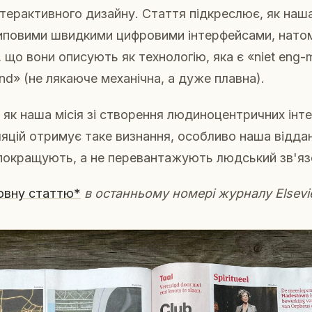
терактивного дизайну. Стаття підкреслює, як наш
типовими швидкими цифровими інтерфейсами, нато
 що вони описують як технологію, яка є «niet eng-
end» (не лякаюче механічна, а дуже плавна).
 як наша місія зі створення людиноцентричних інт
ляцій отримує таке визнання, особливо наша відда
і покращують, а не перевантажують людський зв'яз
овну статтю*
в останньому номері журналу Elsevie