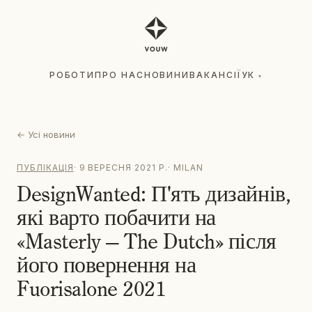
РОБОТИ
ПРО НАС
НОВИНИ
ВАКАНСІЇ
УК
▾
РОБОТИ
ПРО НАС
НОВИНИ
ВАКАНСІЇ
УК
▾
←
Усі новини
ПУБЛІКАЦІЯ
·
9 ВЕРЕСНЯ 2021 Р.
·
MILAN
DesignWanted: П'ять дизайнів,
які варто побачити на
«Masterly — The Dutch» після
його повернення на
Fuorisalone 2021