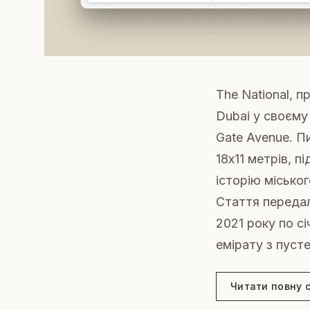
The National, 
Dubai у своєму
Gate Avenue. П
18x11 метрів, 
історію міськ
Стаття передал
2021 року по с
емірату з пуст
Читати повну 