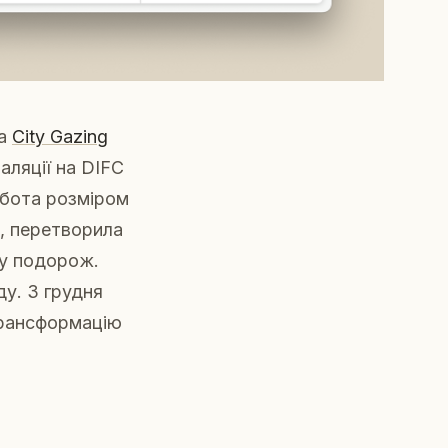
ла
City Gazing
аляції на DIFC
обота розміром
м, перетворила
ну подорож.
ду. З грудня
трансформацію