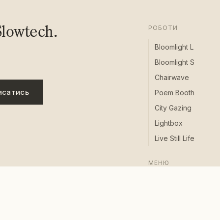
lowtech.
РОБОТИ
Bloomlight L
Bloomlight S
Chairwave
исатись
Poem Booth
City Gazing
Lightbox
Live Still Life
МЕНЮ
Про нас
Новини
Події