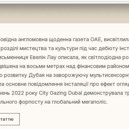
провідна англомовна щоденна газета ОАЕ, висвітли
 розділі мистецтва та культури під час дебюту інст
исьменниця Евелін Лау описала, як світлодіодна р
підвішена на восьми метрах над фінансовим районо
ого розвитку Дубая на заворожуючу мультисенсор
а основне повідомлення інсталяції про ефект огля
ічень 2022 року City Gazing Dubai демонструвала 
ельного форпосту на глобальний мегаполіс.
статтю