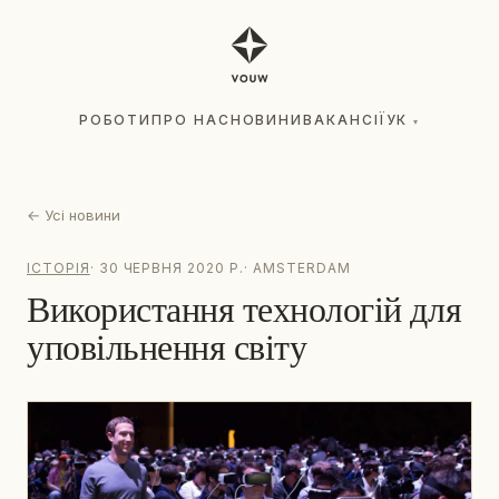
РОБОТИ
ПРО НАС
НОВИНИ
ВАКАНСІЇ
УК
▾
РОБОТИ
ПРО НАС
НОВИНИ
ВАКАНСІЇ
УК
▾
←
Усі новини
ІСТОРІЯ
·
30 ЧЕРВНЯ 2020 Р.
·
AMSTERDAM
Використання технологій для
уповільнення світу