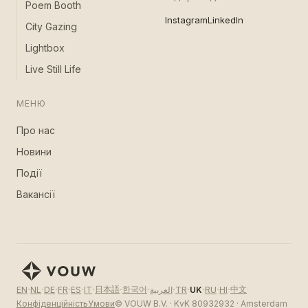
Poem Booth
Instagram
LinkedIn
City Gazing
Lightbox
Live Still Life
МЕНЮ
Про нас
Новини
Події
Вакансії
·
·
·
·
·
·
·
·
·
·
·
·
·
日本語
한국어
中文
EN
NL
DE
FR
ES
IT
العربية
TR
UK
RU
HI
Конфіденційність
Умови
© VOUW B.V. · KvK 80932932 · Amsterdam