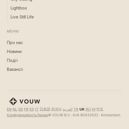
Lightbox
Live Still Life
МЕНЮ
Про нас
Новини
Події
Вакансії
·
·
·
·
·
·
·
·
·
·
·
·
·
日本語
한국어
中文
EN
NL
DE
FR
ES
IT
العربية
TR
UK
RU
HI
Конфіденційність
Умови
© VOUW B.V. · KvK 80932932 · Amsterdam