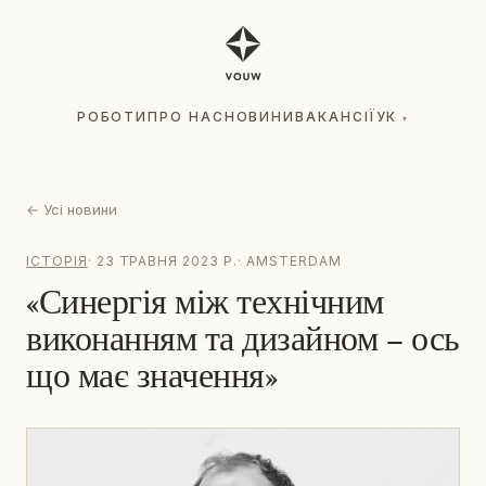
РОБОТИ
ПРО НАС
НОВИНИ
ВАКАНСІЇ
УК
▾
РОБОТИ
ПРО НАС
НОВИНИ
ВАКАНСІЇ
УК
▾
←
Усі новини
ІСТОРІЯ
·
23 ТРАВНЯ 2023 Р.
·
AMSTERDAM
«Синергія між технічним
виконанням та дизайном – ось
що має значення»