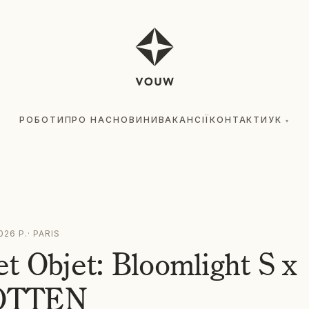
РОБОТИ
ПРО НАС
НОВИНИ
ВАКАНСІЇ
КОНТАКТИ
УК
▾
026 Р.
·
PARIS
t Objet: Bloomlight S x
OTTEN