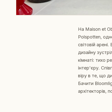
На Maison et O
Polspotten, од
світовій арені.
дизайну зустріл
кімнаті: тихо 
інтер'єру. Спі
віру в те, що 
Бачити Bloomli
архітекторів, п