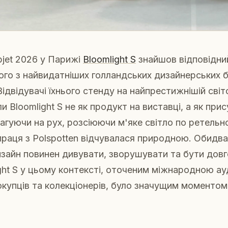
bjet 2026 у Парижі
Bloomlight S
знайшов відповідни
ного з найвидатніших голландських дизайнерських б
 Відвідувачі їхнього стенду на найпрестижнішій світ
и Bloomlight S не як продукт на виставці, а як прис
реагуючи на рух, розсіюючи м'яке світло по ретельн
впраця з Polspotten відчувалася природною. Обидв
дизайн повинен дивувати, зворушувати та бути довг
ght S у цьому контексті, оточеним міжнародною а
окупців та колекціонерів, було значущим моментом 