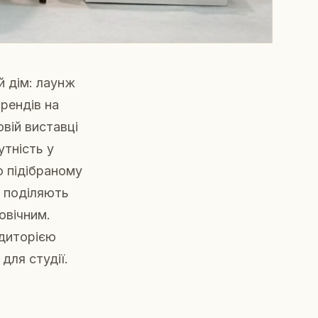
й дім: лаунж
рендів на
овій виставці
утність у
о підібраному
а поділяють
овічним.
удиторією
для студії.