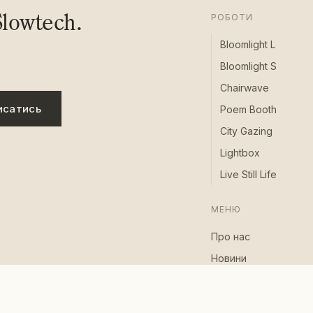
lowtech.
РОБОТИ
Bloomlight L
Bloomlight S
Chairwave
исатись
Poem Booth
City Gazing
Lightbox
Live Still Life
МЕНЮ
Про нас
Новини
Події
Вакансії