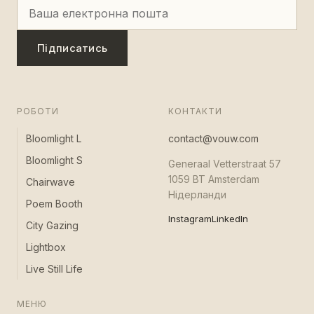
Підписатись
РОБОТИ
КОНТАКТИ
Bloomlight L
contact@vouw.com
Bloomlight S
Generaal Vetterstraat 57
1059 BT Amsterdam
Chairwave
Нідерланди
Poem Booth
Instagram
LinkedIn
City Gazing
Lightbox
Live Still Life
МЕНЮ