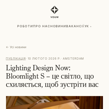
РОБОТИ
ПРО НАС
НОВИНИ
ВАКАНСІЇ
УК
▾
РОБОТИ
ПРО НАС
НОВИНИ
ВАКАНСІЇ
УК
▾
←
Усі новини
ПУБЛІКАЦІЯ
·
10 ЛЮТОГО 2026 Р.
·
AMSTERDAM
Lighting Design Now:
Bloomlight S – це світло, що
схиляється, щоб зустріти вас