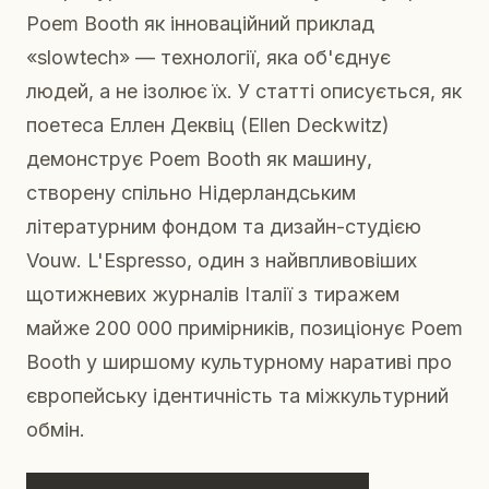
Poem Booth як інноваційний приклад
«slowtech» — технології, яка об'єднує
людей, а не ізолює їх. У статті описується, як
поетеса Еллен Деквіц (Ellen Deckwitz)
демонструє Poem Booth як машину,
створену спільно Нідерландським
літературним фондом та дизайн-студією
Vouw. L'Espresso, один з найвпливовіших
щотижневих журналів Італії з тиражем
майже 200 000 примірників, позиціонує Poem
Booth у ширшому культурному наративі про
європейську ідентичність та міжкультурний
обмін.