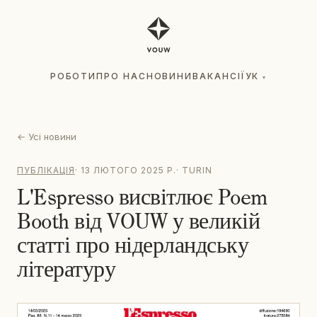
РОБОТИ
ПРО НАС
НОВИНИ
ВАКАНСІЇ
УК
▾
РОБОТИ
ПРО НАС
НОВИНИ
ВАКАНСІЇ
УК
▾
←
Усі новини
ПУБЛІКАЦІЯ
·
13 ЛЮТОГО 2025 Р.
·
TURIN
L'Espresso висвітлює Poem
Booth від VOUW у великій
статті про нідерландську
літературу