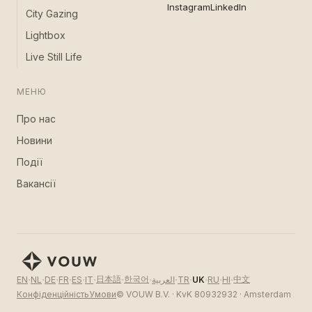
Instagram
LinkedIn
City Gazing
Lightbox
Live Still Life
МЕНЮ
Про нас
Новини
Події
Вакансії
·
·
·
·
·
·
·
·
·
·
·
·
·
日本語
한국어
中文
EN
NL
DE
FR
ES
IT
العربية
TR
UK
RU
HI
Конфіденційність
Умови
© VOUW B.V. · KvK 80932932 · Amsterdam