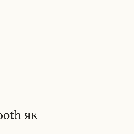
РОБОТИ
ПРО НАС
НОВИНИ
ВАКАНСІЇ
КОНТАКТИ
УК
▾
oth як