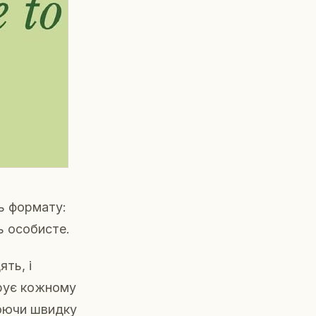
ь формату:
ь особисте.
ть, і
арує кожному
рюючи швидку