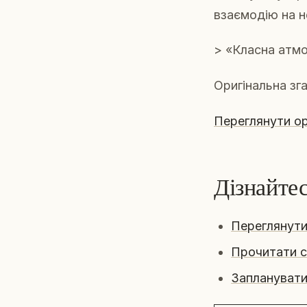
взаємодію на н
> «Класна атмо
Оригінальна зг
Переглянути ор
Дізнайте
Переглянути
Прочитати с
Запланувати