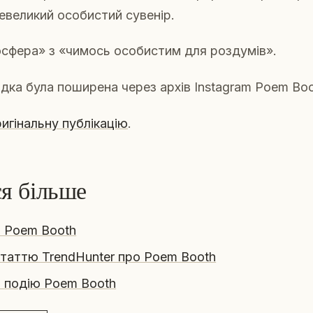
евеликий особистий сувенір.
сфера» з «чимось особистим для роздумів».
адка була поширена через архів Instagram Poem Boo
игінальну публікацію
.
ся більше
 Poem Booth
таттю TrendHunter про Poem Booth
 подію Poem Booth