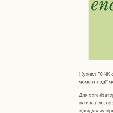
Журнал FONK 
момент події 
Для організато
активацією, пр
відвідувачу ві