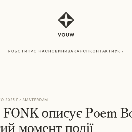
РОБОТИ
ПРО НАС
НОВИНИ
ВАКАНСІЇ
КОНТАКТИ
УК
▾
О 2025 Р.
·
AMSTERDAM
 FONK описує Poem Bo
ий момент події