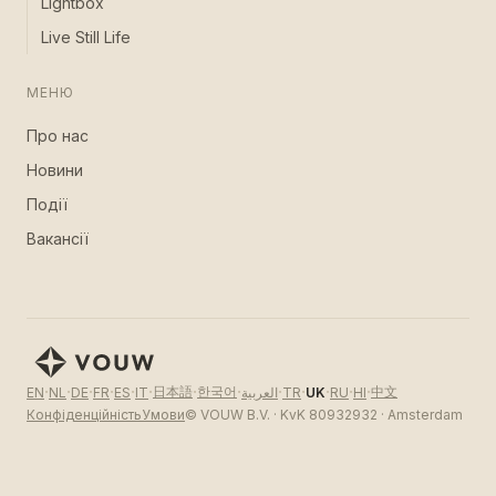
Lightbox
Live Still Life
МЕНЮ
Про нас
Новини
Події
Вакансії
·
·
·
·
·
·
·
·
·
·
·
·
·
日本語
한국어
中文
EN
NL
DE
FR
ES
IT
العربية
TR
UK
RU
HI
Конфіденційність
Умови
© VOUW B.V. · KvK 80932932 · Amsterdam