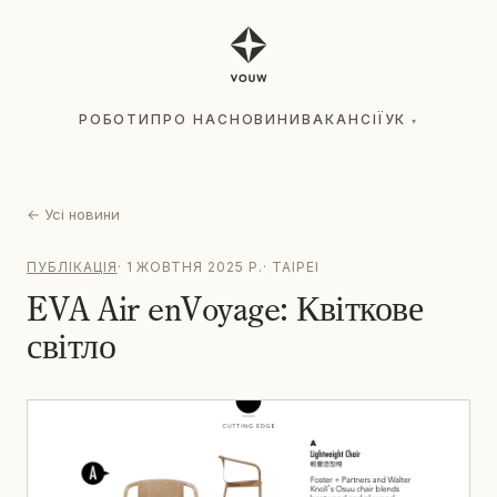
РОБОТИ
ПРО НАС
НОВИНИ
ВАКАНСІЇ
УК
▾
РОБОТИ
ПРО НАС
НОВИНИ
ВАКАНСІЇ
УК
▾
←
Усі новини
ПУБЛІКАЦІЯ
·
1 ЖОВТНЯ 2025 Р.
·
TAIPEI
EVA Air enVoyage: Квіткове
світло