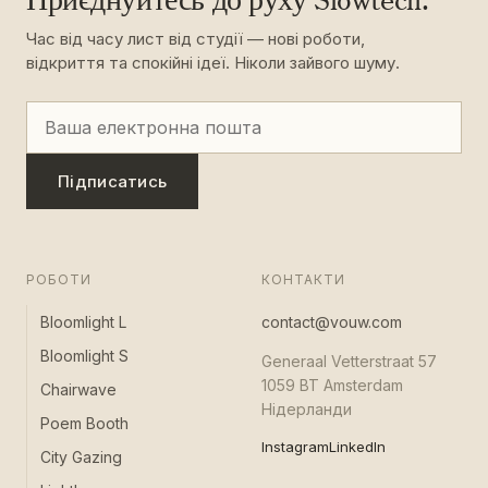
Приєднуйтесь до руху Slowtech.
Час від часу лист від студії — нові роботи,
відкриття та спокійні ідеї. Ніколи зайвого шуму.
Підписатись
РОБОТИ
КОНТАКТИ
Bloomlight L
contact@vouw.com
Bloomlight S
Generaal Vetterstraat 57
1059 BT Amsterdam
Chairwave
Нідерланди
Poem Booth
Instagram
LinkedIn
City Gazing