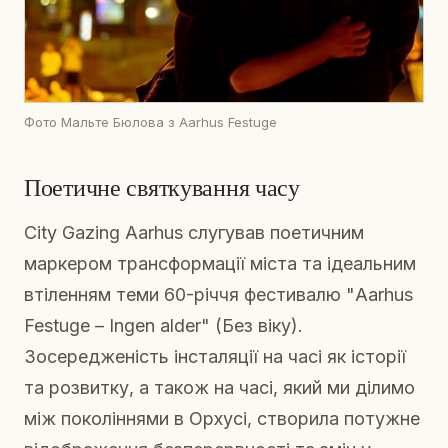
Фото Мальте Бюлова з Aarhus Festuge
Поетичне святкування часу
City Gazing Aarhus слугував поетичним
маркером трансформації міста та ідеальним
втіленням теми 60-річчя фестивалю "Aarhus
Festuge – Ingen alder" (Без віку).
Зосередженість інсталяції на часі як історії
та розвитку, а також на часі, який ми ділимо
між поколіннями в Орхусі, створила потужне