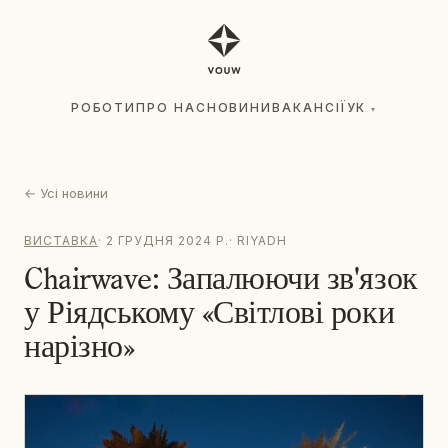
РОБОТИ
ПРО НАС
НОВИНИ
ВАКАНСІЇ
УК
▾
РОБОТИ
ПРО НАС
НОВИНИ
ВАКАНСІЇ
УК
▾
←
Усі новини
ВИСТАВКА
·
2 ГРУДНЯ 2024 Р.
·
RIYADH
Chairwave: Запалюючи зв'язок
у Ріядському «Світлові роки
нарізно»