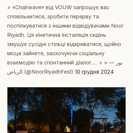
> «Chairwave» від VOUW запрошує вас
сповільнитися, зробити перерву та
поспілкуватися з іншими відвідувачами Noor
Riyadh. Ця кінетична інсталяція сидінь
змушує сусідні стільці відкриватися, щойно
місце зайняте, заохочуючи соціальну
взаємодію та спонтанний діалог.… > > — نور
الرياض (@NoorRiyadhFest)
10 грудня 2024