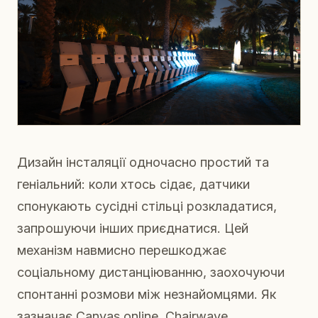
Дизайн інсталяції одночасно простий та
геніальний: коли хтось сідає, датчики
спонукають сусідні стільці розкладатися,
запрошуючи інших приєднатися. Цей
механізм навмисно перешкоджає
соціальному дистанціюванню, заохочуючи
спонтанні розмови між незнайомцями. Як
зазначає Canvas online, Chairwave