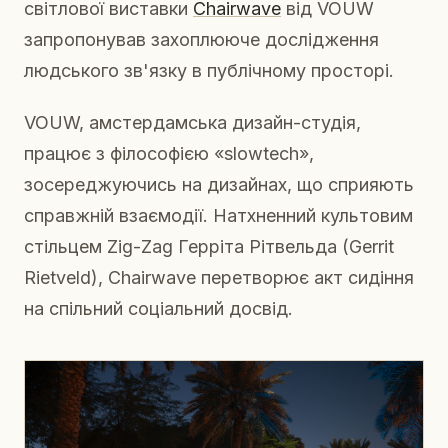
світлової виставки
Chairwave
від VOUW
запропонував захоплююче дослідження
людського зв'язку в публічному просторі.
VOUW, амстердамська дизайн-студія,
працює з філософією «slowtech»,
зосереджуючись на дизайнах, що сприяють
справжній взаємодії. Натхненний культовим
стільцем Zig-Zag Герріта Рітвельда (Gerrit
Rietveld), Chairwave перетворює акт сидіння
на спільний соціальний досвід.