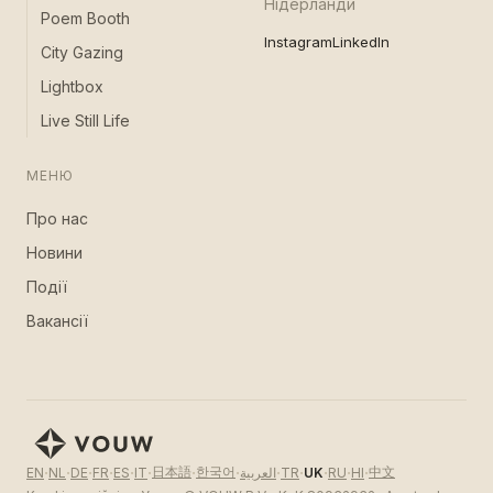
Нідерланди
Poem Booth
Instagram
LinkedIn
City Gazing
Lightbox
Live Still Life
МЕНЮ
Про нас
Новини
Події
Вакансії
·
·
·
·
·
·
·
·
·
·
·
·
·
日本語
한국어
中文
EN
NL
DE
FR
ES
IT
العربية
TR
UK
RU
HI